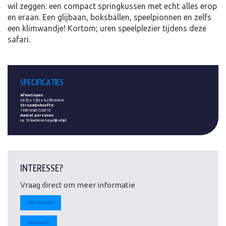
wil zeggen: een compact springkussen met echt alles erop
en eraan. Een glijbaan, boksballen, speelpionnen en zelfs
een klimwandje! Kortom; uren speelplezier tijdens deze
safari.
SPECIFICATIES
Afmetingen:
5,4 (l) x 5 (b) x 4,2 (h) meter
Stroombehoefte:
1100 Watt (220 V)
Aantal personen:
ca. 10 kinderen tegelijkertijd
INTERESSE?
Vraag direct om meer informatie
DIRECT RESERVEREN
MEER INFORMATIE