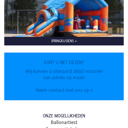
SPRINGKUSSENS »
KUNT U NIET KIEZEN?
Wij kunnen u uiteraard altijd voorzien
van advies op maat!
Neem contact met ons op »
ONZE MOGELIJKHEDEN
Ballonartiest