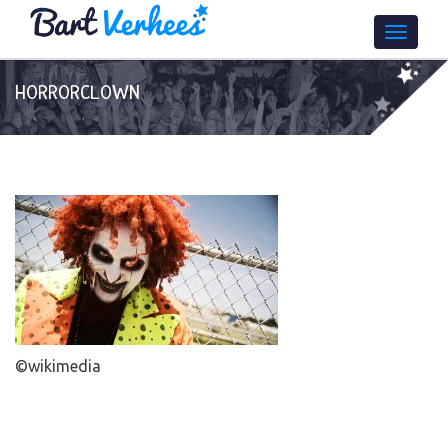
HORRORCLOWN
©wikimedia