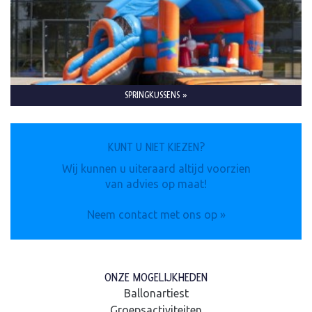
SPRINGKUSSENS »
KUNT U NIET KIEZEN?
Wij kunnen u uiteraard altijd voorzien
van advies op maat!
Neem contact met ons op »
ONZE MOGELIJKHEDEN
Ballonartiest
Groepsactiviteiten