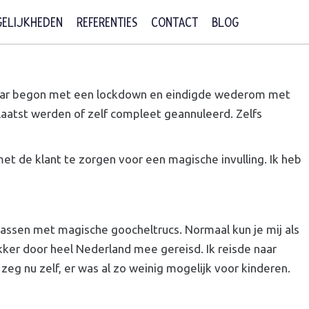
ELIJKHEDEN
REFERENTIES
CONTACT
BLOG
t jaar begon met een lockdown en eindigde wederom met
laatst werden of zelf compleet geannuleerd. Zelfs
t de klant te zorgen voor een magische invulling. Ik heb
rrassen met magische goocheltrucs. Normaal kun je mij als
kker door heel Nederland mee gereisd. Ik reisde naar
eg nu zelf, er was al zo weinig mogelijk voor kinderen.