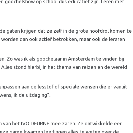
en goochelshow op school dus educatief zijn. Leren met
de gaten krijgen dat ze zelf in de grote hoofdrol komen te
en worden dan ook actief betrokken, maar ook de leraren
en. Zo was ik als goochelaar in Amsterdam te vinden bij
lles stond hierbij in het thema van reizen en de wereld
npassen aan de lesstof of speciale wensen die er vanuit
 wens, ik de uitdaging”.
olen van het IVO DEURNE mee zaten. Ze ontwikkelde een
 deze game kwamen leerlingen alles te weten over de