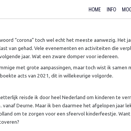
HOME
INFO
MOG
et woord “corona” toch wel echt het meeste aanwezig. He
last van gehad. Vele evenementen en activiteiten die verp
 volgende jaar. Wat een zware domper voor iedereen.
ommige met grote aanpassingen, maar toch wist ik samen me
ekte acts van 2021, dit in willekeurige volgorde.
Letterlijk reisde ik door heel Nederland om kinderen te ve
. vanaf Deurne. Maar ik ben daarmee het afgelopen jaar le
lland om te zorgen voor een sfeervol kinderfeestje. Want z
 toveren?