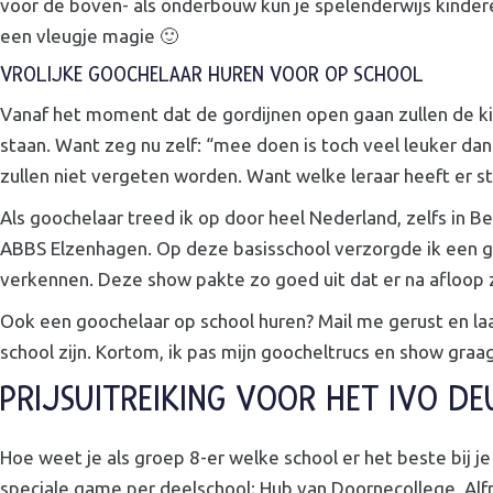
voor de boven- als onderbouw kun je spelenderwijs kinder
een vleugje magie 🙂
VROLIJKE GOOCHELAAR HUREN VOOR OP SCHOOL
Vanaf het moment dat de gordijnen open gaan zullen de kin
staan. Want zeg nu zelf: “mee doen is toch veel leuker dan
zullen niet vergeten worden. Want welke leraar heeft er s
Als goochelaar treed ik op door heel Nederland, zelfs in B
ABBS Elzenhagen. Op deze basisschool verzorgde ik een goo
verkennen. Deze show pakte zo goed uit dat er na afloop z
Ook een goochelaar op school huren? Mail me gerust en laa
school zijn. Kortom, ik pas mijn goocheltrucs en show graag 
PRIJSUITREIKING VOOR HET IVO D
Hoe weet je als groep 8-er welke school er het beste bij
speciale game per deelschool; Hub van Doornecollege, Alf