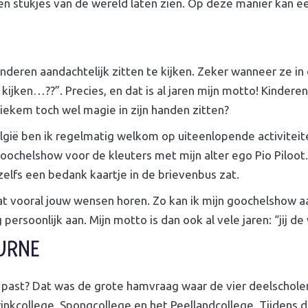
en stukjes van de wereld laten zien. Op deze manier kan e
deren aandachtelijk zitten te kijken. Zeker wanneer ze in 
 kijken…??”. Precies, en dat is al jaren mijn motto! Kinder
tiekem toch wel magie in zijn handen zitten?
elgië ben ik regelmatig welkom op uiteenlopende activiteit
chelshow voor de kleuters met mijn alter ego Pio Piloot. A
elfs een bedank kaartje in de brievenbus zat.
t vooral jouw wensen horen. Zo kan ik mijn goochelshow aa
persoonlijk aan. Mijn motto is dan ook al vele jaren: “jij de
EURNE
 je past? Dat was de grote hamvraag waar de vier deelsch
rinkcollege, Spongcollege en het Peellandcollege. Tijdens