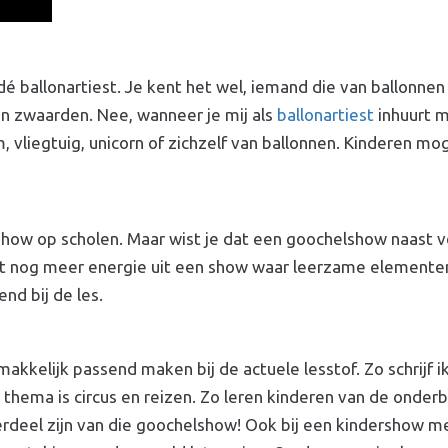
é ballonartiest. Je kent het wel, iemand die van ballonnen
en zwaarden. Nee, wanneer je mij als
ballonartiest
inhuurt m
liegtuig, unicorn of zichzelf van ballonnen. Kinderen moge
ow op scholen. Maar wist je dat een goochelshow naast v
uist nog meer energie uit een show waar leerzame elementen 
d bij de les.
kkelijk passend maken bij de actuele lesstof. Zo schrijf ik
ema is circus en reizen. Zo leren kinderen van de onderbo
derdeel zijn van die goochelshow! Ook bij een kindershow m