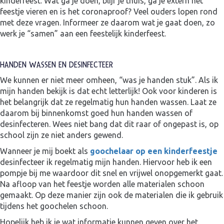
kinderfeest. Wat ga je doen, blijf je thuis, ga je extern het
feestje vieren en is het coronaproof? Veel ouders lopen rond
met deze vragen. Informeer ze daarom wat je gaat doen, zo
werk je “samen” aan een feestelijk kinderfeest.
HANDEN WASSEN EN DESINFECTEER
We kunnen er niet meer omheen, “was je handen stuk”. Als ik
mijn handen bekijk is dat echt letterlijk! Ook voor kinderen is
het belangrijk dat ze regelmatig hun handen wassen. Laat ze
daarom bij binnenkomst goed hun handen wassen of
desinfecteren. Wees niet bang dat dit raar of ongepast is, op
school zijn ze niet anders gewend.
Wanneer je mij boekt als
goochelaar op een kinderfeestje
desinfecteer ik regelmatig mijn handen. Hiervoor heb ik een
pompje bij me waardoor dit snel en vrijwel onopgemerkt gaat.
Na afloop van het feestje worden alle materialen schoon
gemaakt. Op deze manier zijn ook de materialen die ik gebruik
tijdens het goochelen schoon.
Hopelijk heb ik je wat informatie kunnen geven over het