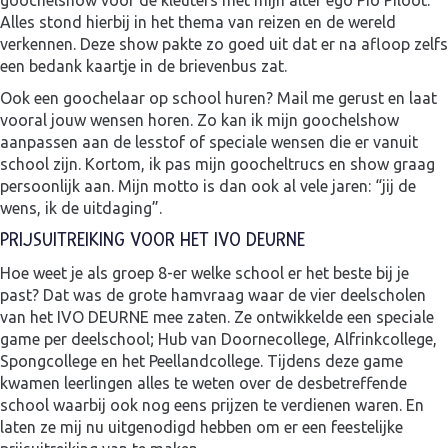
goochelshow voor de kleuters met mijn alter ego Pio Piloot.
Alles stond hierbij in het thema van reizen en de wereld
verkennen. Deze show pakte zo goed uit dat er na afloop zelfs
een bedank kaartje in de brievenbus zat.
Ook een goochelaar op school huren? Mail me gerust en laat
vooral jouw wensen horen. Zo kan ik mijn goochelshow
aanpassen aan de lesstof of speciale wensen die er vanuit
school zijn. Kortom, ik pas mijn goocheltrucs en show graag
persoonlijk aan. Mijn motto is dan ook al vele jaren: “jij de
wens, ik de uitdaging”.
PRIJSUITREIKING VOOR HET IVO DEURNE
Hoe weet je als groep 8-er welke school er het beste bij je
past? Dat was de grote hamvraag waar de vier deelscholen
van het IVO DEURNE mee zaten. Ze ontwikkelde een speciale
game per deelschool; Hub van Doornecollege, Alfrinkcollege,
Spongcollege en het Peellandcollege. Tijdens deze game
kwamen leerlingen alles te weten over de desbetreffende
school waarbij ook nog eens prijzen te verdienen waren. En
laten ze mij nu uitgenodigd hebben om er een feestelijke