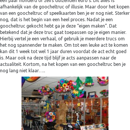
een paar honderd of zelfs duizenden euro’s. Dit alles is
afhankelijk van de goocheltruc of illusie. Maar door het kopen
van een goocheltruc of speelkaarten ben je er nog niet. Sterker
nog, dat is het begin van een heel proces. Nadat je een
goocheltruc gekocht hebt ga je deze “eigen maken”. Dat
betekend dat je deze truc gaat toepassen op je eigen manier.
Hierbij vertel je een verhaal, of gebruik je meerdere trucs om
het nog spannender te maken. Om tot een leuke act te komen
kan dit 1 week tot wel 1 jaar duren voordat de act echt goed
is. Maar ook na deze tijd blijf je acts aanpassen naar de
actualiteit. Kortom, na het kopen van een goocheltruc ben je
nog lang niet klaar…..