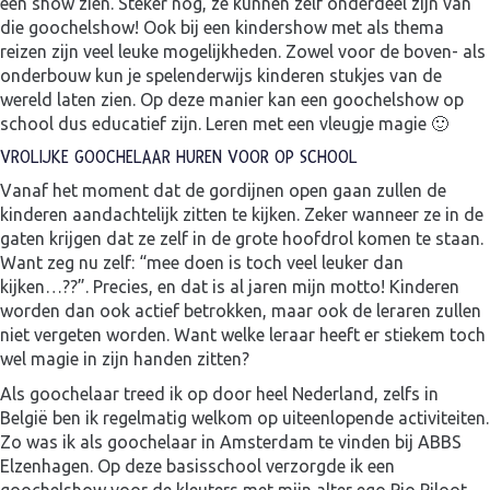
een show zien. Steker nog, ze kunnen zelf onderdeel zijn van
die goochelshow! Ook bij een kindershow met als thema
reizen zijn veel leuke mogelijkheden. Zowel voor de boven- als
onderbouw kun je spelenderwijs kinderen stukjes van de
wereld laten zien. Op deze manier kan een goochelshow op
school dus educatief zijn. Leren met een vleugje magie 🙂
VROLIJKE GOOCHELAAR HUREN VOOR OP SCHOOL
Vanaf het moment dat de gordijnen open gaan zullen de
kinderen aandachtelijk zitten te kijken. Zeker wanneer ze in de
gaten krijgen dat ze zelf in de grote hoofdrol komen te staan.
Want zeg nu zelf: “mee doen is toch veel leuker dan
kijken…??”. Precies, en dat is al jaren mijn motto! Kinderen
worden dan ook actief betrokken, maar ook de leraren zullen
niet vergeten worden. Want welke leraar heeft er stiekem toch
wel magie in zijn handen zitten?
Als goochelaar treed ik op door heel Nederland, zelfs in
België ben ik regelmatig welkom op uiteenlopende activiteiten.
Zo was ik als goochelaar in Amsterdam te vinden bij ABBS
Elzenhagen. Op deze basisschool verzorgde ik een