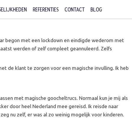
ELIJKHEDEN
REFERENTIES
CONTACT
BLOG
t jaar begon met een lockdown en eindigde wederom met
laatst werden of zelf compleet geannuleerd. Zelfs
t de klant te zorgen voor een magische invulling. Ik heb
rrassen met magische goocheltrucs. Normaal kun je mij als
kker door heel Nederland mee gereisd. Ik reisde naar
eg nu zelf, er was al zo weinig mogelijk voor kinderen.