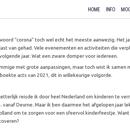
HOME
INFO
MOG
et woord “corona” toch wel echt het meeste aanwezig. He
last van gehad. Vele evenementen en activiteiten die verp
 volgende jaar. Wat een zware domper voor iedereen.
ommige met grote aanpassingen, maar toch wist ik samen me
ekte acts van 2021, dit in willekeurige volgorde.
Letterlijk reisde ik door heel Nederland om kinderen te ve
. vanaf Deurne. Maar ik ben daarmee het afgelopen jaar le
lland om te zorgen voor een sfeervol kinderfeestje. Want z
 toveren?