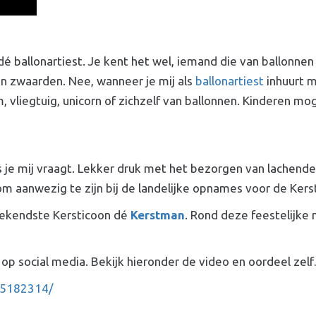
é ballonartiest. Je kent het wel, iemand die van ballonnen
en zwaarden. Nee, wanneer je mij als
ballonartiest
inhuurt m
liegtuig, unicorn of zichzelf van ballonnen. Kinderen moge
ls je mij vraagt. Lekker druk met het bezorgen van lachende
m aanwezig te zijn bij de landelijke opnames voor de Ker
 bekendste Kersticoon dé
Kerstman
. Rond deze feestelijke
t op social media. Bekijk hieronder de video en oordeel z
15182314/